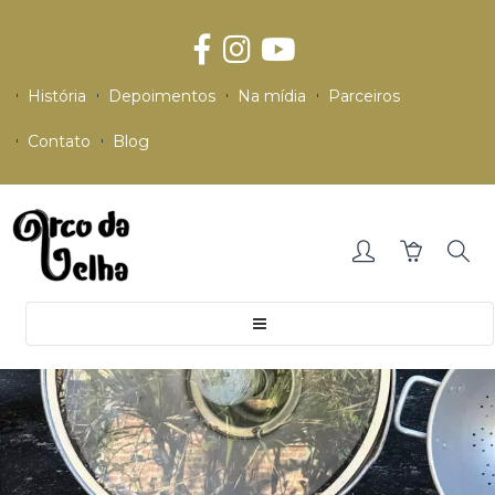
História
Depoimentos
Na mídia
Parceiros
Contato
Blog
Toggle
navigation