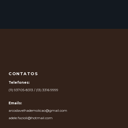
CONTATOS
Telefones:
(11) 93705-8313 / (13) 3316 9999
Emails:
arcodavelhademolicao@gmail.com
adele.fazioli@hotmail.com