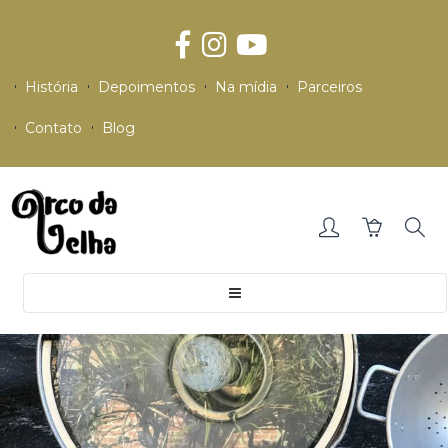
História
Depoimentos
Na mídia
Parceiros
Contato
Blog
Toggle
navigation