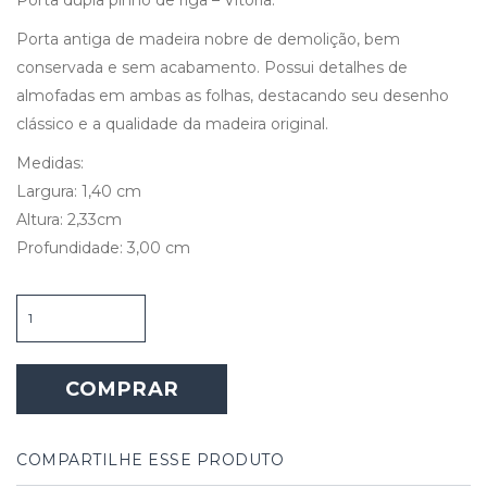
Porta antiga de madeira nobre de demolição, bem
conservada e sem acabamento. Possui detalhes de
almofadas em ambas as folhas, destacando seu desenho
clássico e a qualidade da madeira original.
Medidas:
Largura: 1,40 cm
Altura: 2,33cm
Profundidade: 3,00 cm
Porta
Dupla
Pinho
de
COMPRAR
Riga
-
Vitória
quantidade
COMPARTILHE ESSE PRODUTO