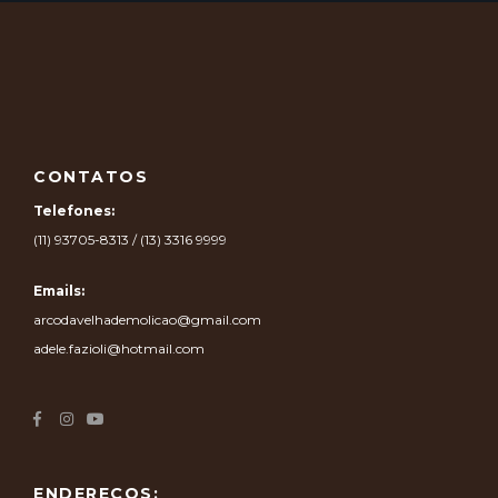
CONTATOS
Telefones:
(11) 93705-8313 / (13) 3316 9999
Emails:
arcodavelhademolicao@gmail.com
adele.fazioli@hotmail.com
ENDEREÇOS: