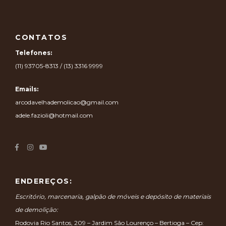
CONTATOS
Telefones:
(11) 93705-8313 / (13) 3316 9999
Emails:
arcodavelhademolicao@gmail.com
adele.fazioli@hotmail.com
ENDEREÇOS:
Escritório, marcenaria, galpão de móveis e depósito de materiais
de demolição:
Rodovia Rio Santos, 209 – Jardim São Lourenço – Bertioga – Cep: