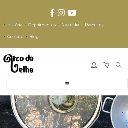
História
Depoimentos
Na mídia
Parceiros
Contato
Blog
Toggle
navigation