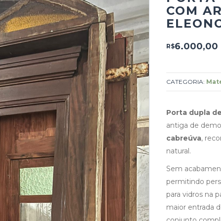
COM AR
ELEON
6.000,00
R$
CATEGORIA:
Mate
Porta dupla de
antiga de demo
cabreúva
, rec
natural.
Sem acabamento,
permitindo pers
para vidros na p
maior entrada 
conjunto compl