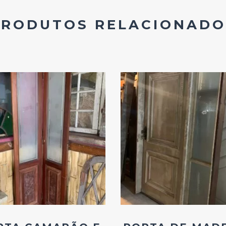
PRODUTOS RELACIONADO
Add
Add
ao
ao
Favoritos
Favoritos