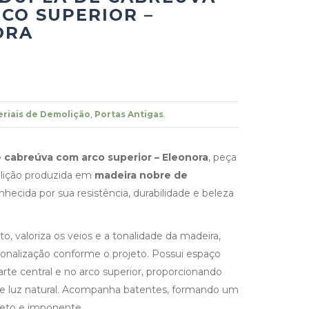
CO SUPERIOR –
ORA
riais de Demolição
,
Portas Antigas
.
 cabreúva com arco superior – Eleonora
, peça
lição produzida em
madeira nobre de
onhecida por sua resistência, durabilidade e beleza
 valoriza os veios e a tonalidade da madeira,
onalização conforme o projeto. Possui espaço
arte central e no arco superior, proporcionando
de luz natural. Acompanha batentes, formando um
eto e imponente.