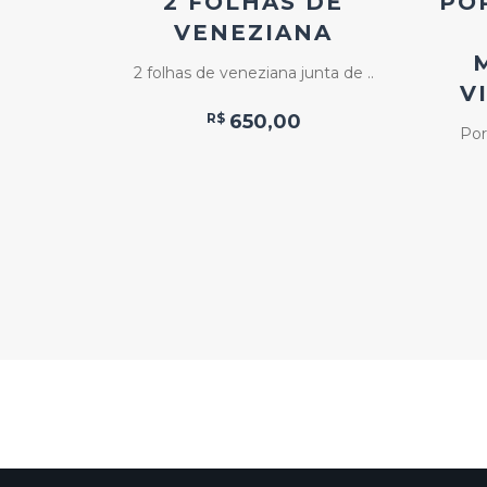
DEIRA
2 FOLHAS DE
PO
O E
VENEZIANA
2 folhas de veneziana junta de ..
V
rada ..
R$
650,00
Por