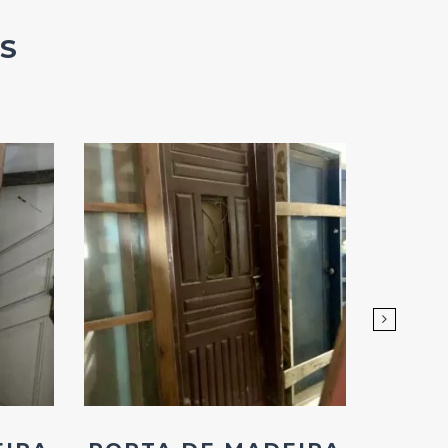
S
Add
ao
Favoritos