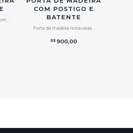
EIRA
PORTA DE MADEIRA
2
E
COM POSTIGO E
BATENTE
om ..
2 folha
Porta de madeira restaurada ..
R$
900,00