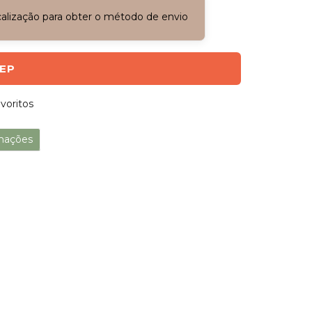
ocalização para obter o método de envio
CEP
voritos
mações