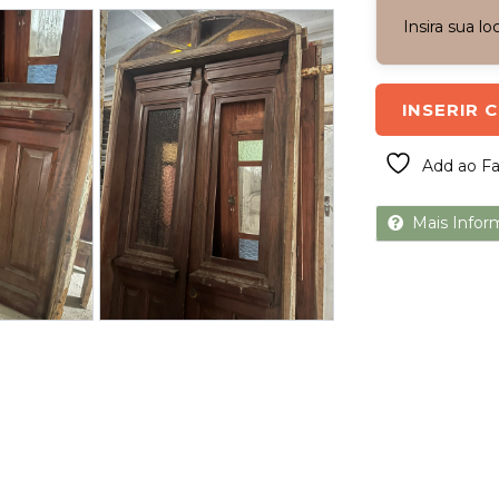
Next
Insira sua l
INSERIR 
Add ao Fa
Mais Infor