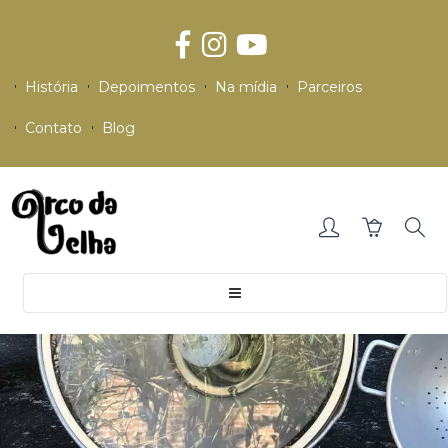
História
Depoimentos
Na mídia
Parceiros
Contato
Blog
Toggle
navigation