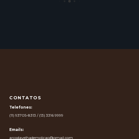
CONTATOS
Telefones:
(11) 93705-8313 / (13) 3316 9999
Emails:
arcodavelhademolicao@gmail.com