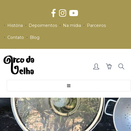
História
Depoimentos
Na mídia
Parceiros
Contato
Blog
Toggle
navigation