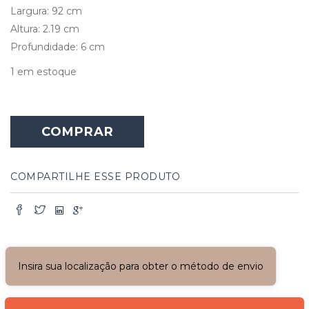
Largura: 92 cm
Altura: 2.19 cm
Profundidade: 6 cm
1 em estoque
Porta
de
COMPRAR
Madeira
Maciça
com
Grade
COMPARTILHE ESSE PRODUTO
e
Postigo
quantidade
Insira sua localização para obter o método de envio