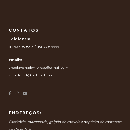
CONTATOS
Telefones:
(11) 93705-8313 / (13) 3316 9999
Emails:
arcodavelhademolicao@gmail.com
adele.fazioli@hotmail.com
ENDEREÇOS:
Escritório, marcenaria, galpão de móveis e depósito de materiais
de demolição: