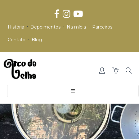
História
Depoimentos
Na mídia
Parceiros
Contato
Blog
Toggle
navigation