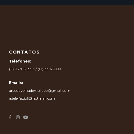
CONTATOS
Telefones:
(11) 93705-8313 / (13) 3316 9999
Emails:
arcodavelhademolicao@gmail.com
adele.fazioli@hotmail.com