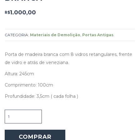
1.000,00
R$
CATEGORIA:
Materiais de Demolição
,
Portas Antigas
.
Porta de madeira branca com 8 vidros retangulares, frente
de vidro e atrás de veneziana.
Altura: 245cm
Comprimento: 100cm
Profundidade: 3,5cm ( cada folha )
Porta
de
madeira
branca
COMPRAR
quantidade