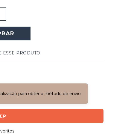
PRAR
E ESSE PRODUTO
ocalização para obter o método de envio
CEP
voritos