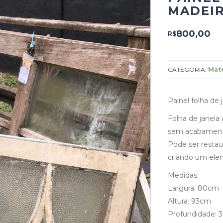
MADEIR
800,00
R$
CATEGORIA:
Mate
Painel folha de
Folha de janela
sem acabamento
Pode ser restau
criando um elem
Medidas:
Largura: 80cm
Altura: 93cm
Profundidade: 