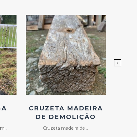
Add
ao
Favoritos
GA
CRUZETA MADEIRA
FOL
DE DEMOLIÇÃO
m ..
Cruzeta madeira de ..
Janela