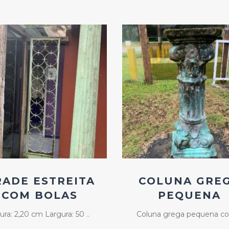
Add
Add
ao
ao
Favoritos
Favoritos
RADE ESTREITA
COLUNA GRE
COM BOLAS
PEQUENA
tura: 2,20 cm Largura: 50 ..
Coluna grega pequena co