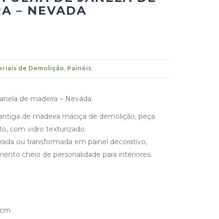
A – NEVADA
riais de Demolição
,
Painéis
.
 janela de madeira – Nevada.
 antiga de madeira maciça de demolição, peça
, com vidro texturizado.
rada ou transformada em painel decorativo,
ento cheio de personalidade para interiores.
3cm