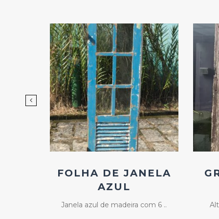
d
Add
ao
os
Favoritos
EIRA
FOLHA DE JANELA
G
ÇÃO
AZUL
 ..
Janela azul de madeira com 6 ..
Al