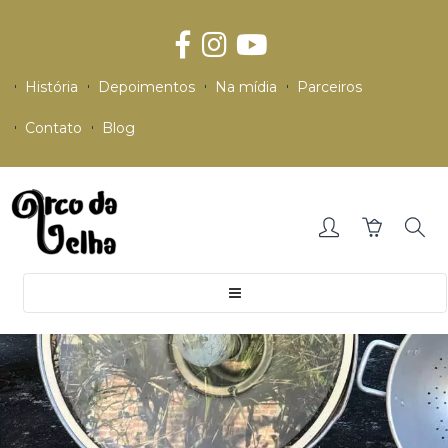
História
Depoimentos
Na mídia
Parceiros
Contato
Blog
Toggle
navigation