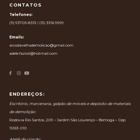
CONTATOS
Telefones:
(11) 93705-8313 / (13) 3316 9999
Emails:
arcodavelhademolicao@gmail.com
adele.fazioli@hotmail.com
ENDEREÇOS:
Escritório, marcenaria, galpão de móveis e depósito de materiais
de demolição:
Rodovia Rio Santos, 209 – Jardim São Lourenço – Bertioga – Cep:
11263-010
Ateliê de criação: