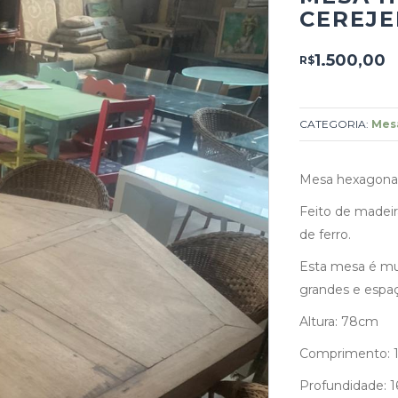
CEREJE
1.500,00
R$
CATEGORIA:
Mesa
Mesa hexagonal 
Feito de madeir
de ferro.
Esta mesa é mui
grandes e espa
Altura: 78cm
Comprimento: 
Profundidade: 