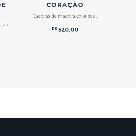
DE
CORAÇÃO
V
Cadeiras de madeira coloridas ..
de ..
R$
520,00