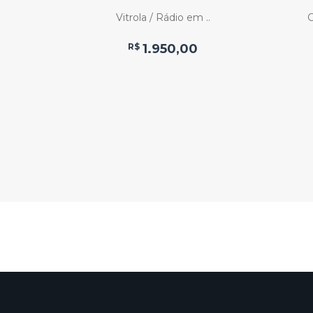
O
Vitrola / Rádio em ..
C
ridas ..
R$
1.950,00