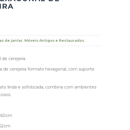
IRA
s de jantar
,
Móveis Antigos e Restaurados
.
de cerejeira.
a de cerejeira formato hexagonal, com suporte
to linda e sofisticada, combina com ambientes
çosos.
160cm
162cm