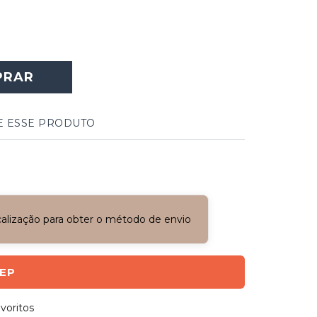
PRAR
E ESSE PRODUTO
ocalização para obter o método de envio
CEP
voritos