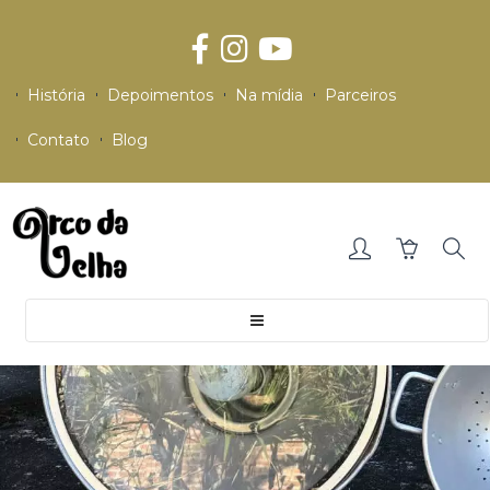
História
Depoimentos
Na mídia
Parceiros
Contato
Blog
Toggle
navigation