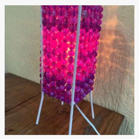
Add
ao
Favoritos