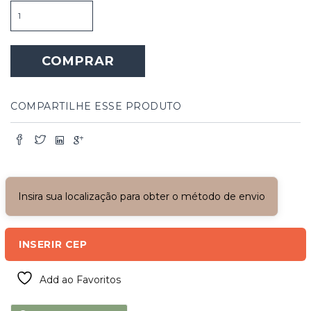
Luminária
de
Mesa
com
COMPRAR
Linha
Cor
Laranja
quantidade
COMPARTILHE ESSE PRODUTO
Insira sua localização para obter o método de envio
INSERIR CEP
Add ao Favoritos