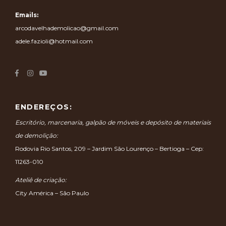
Emails:
arcodavelhademolicao@gmail.com
adele.fazioli@hotmail.com
ENDEREÇOS:
Escritório, marcenaria, galpão de móveis e depósito de materiais
de demolição:
Rodovia Rio Santos, 209 – Jardim São Lourenço – Bertioga – Cep:
11263-010
Ateliê de criação:
City América – São Paulo