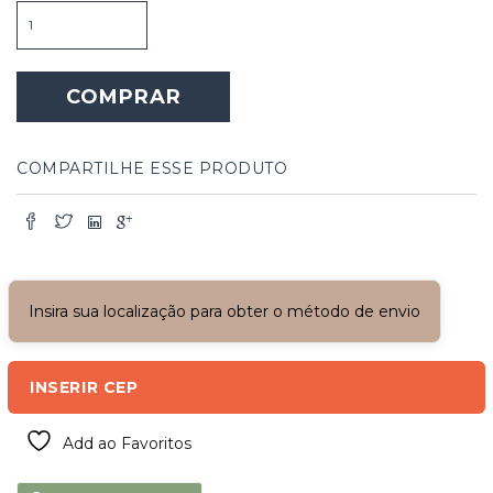
Luminária
de
Mesa
Branca
COMPRAR
e
Rosé
quantidade
COMPARTILHE ESSE PRODUTO
Insira sua localização para obter o método de envio
INSERIR CEP
Add ao Favoritos