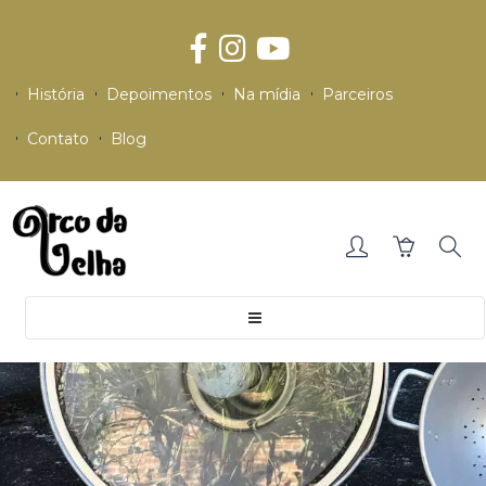
História
Depoimentos
Na mídia
Parceiros
Contato
Blog
Toggle
navigation