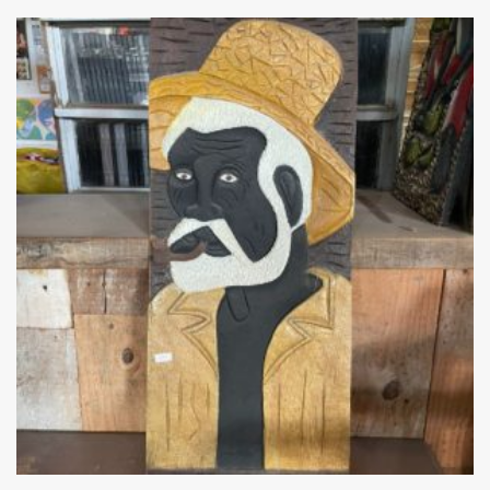
Add
ao
Favoritos