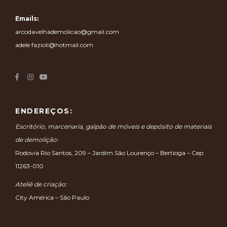
Emails:
arcodavelhademolicao@gmail.com
adele.fazioli@hotmail.com
ENDEREÇOS:
Escritório, marcenaria, galpão de móveis e depósito de materiais
de demolição:
Rodovia Rio Santos, 209 – Jardim São Lourenço – Bertioga – Cep:
11263-010
Ateliê de criação:
City América – São Paulo