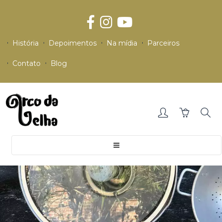
História
Depoimentos
Na mídia
Parceiros
Contato
Blog
Toggle
navigation