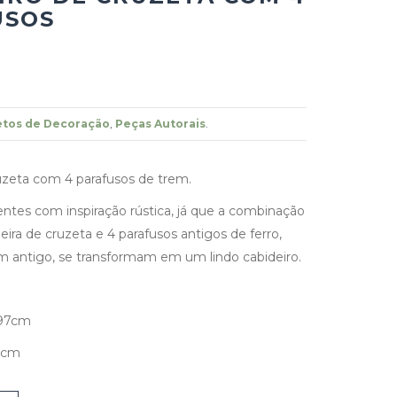
USOS
etos de Decoração
,
Peças Autorais
.
uzeta com 4 parafusos de trem.
entes com inspiração rústica, já que a combinação
ira de cruzeta e 4 parafusos antigos de ferro,
em antigo, se transformam em um lindo cabideiro.
 97cm
4cm