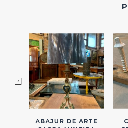
d
Add
ao
os
Favoritos
 DE
ABAJUR DE ARTE