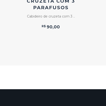
CRUZETA COM 3
SA
PARAFUSOS
Abajur
Cabideiro de cruzeta com 3 ..
R$
90,00