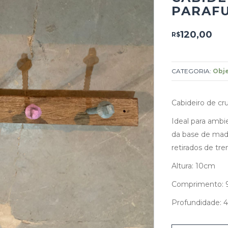
PARAF
120,00
R$
CATEGORIA:
Obj
Cabideiro de cr
Ideal para ambi
da base de made
retirados de tr
Altura: 10cm
Comprimento:
Profundidade: 