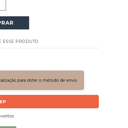
PRAR
E ESSE PRODUTO
ocalização para obter o método de envio
CEP
voritos