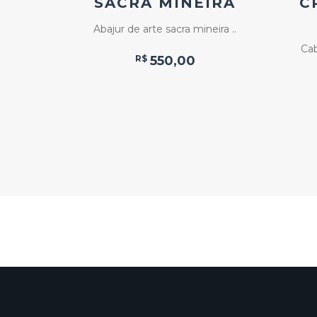
M 3
SACRA MINEIRA
C
S
Abajur de arte sacra mineira ..
m 3 ..
Cab
R$
550,00