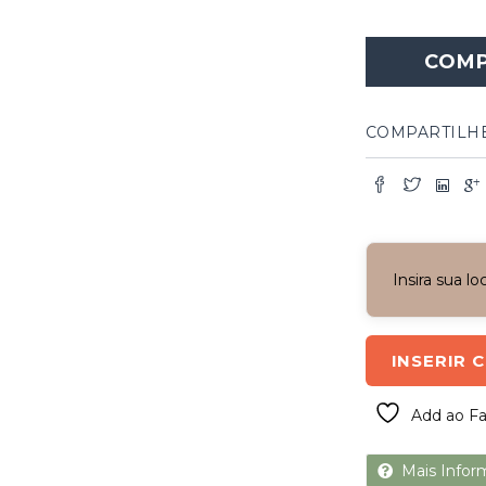
Janela
Quadrada
COM
de
Ferro
quantidade
COMPARTILH
Insira sua l
INSERIR 
Add ao Fa
Mais Infor