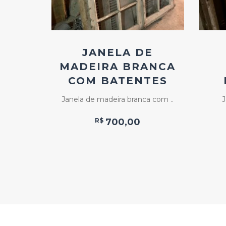
E
JANELA DE
MADEIRA BRANCA
COM BATENTES
a de ..
Janela de madeira branca com ..
J
R$
700,00