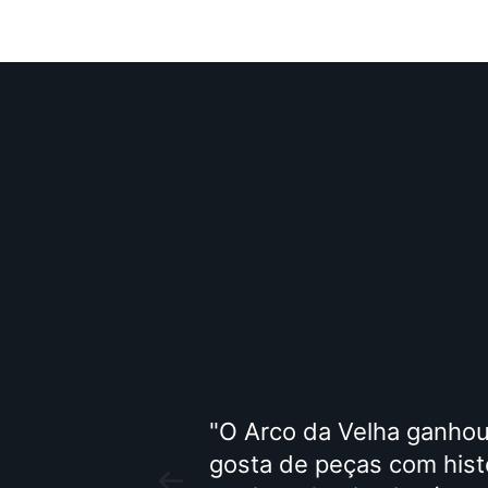
 garimpos
O Arco da Velha ganho
 e móveis
gosta de peças com histó