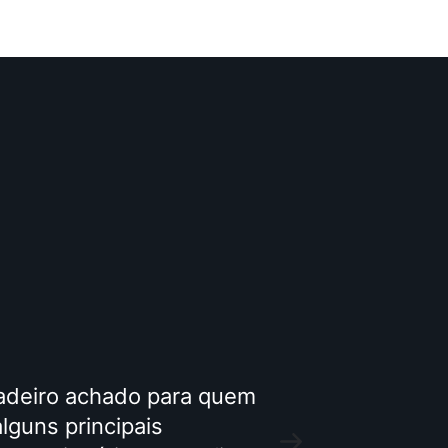
adeiro achado para quem
Sou encantada
lguns principais
apresentam prod