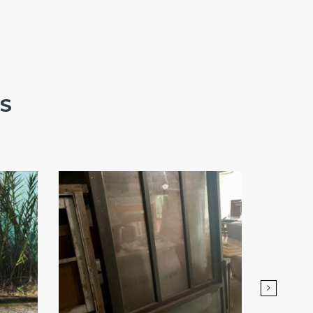
S
Add
ao
Favoritos