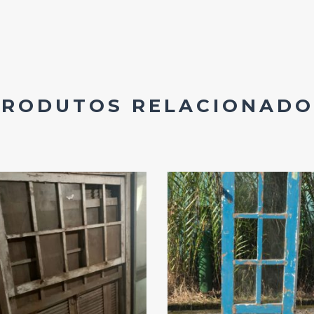
PRODUTOS RELACIONADO
Add
Add
ao
ao
Favoritos
Favoritos