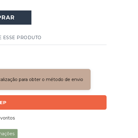
PRAR
E ESSE PRODUTO
ocalização para obter o método de envio
CEP
voritos
mações