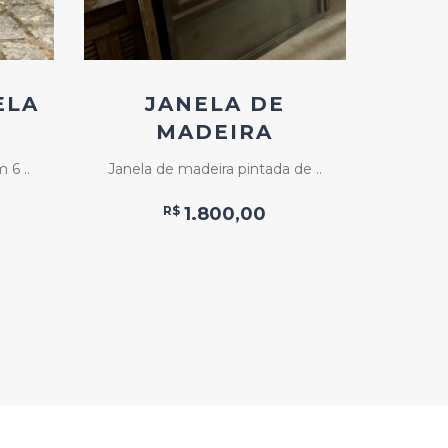
ELA
JANELA DE
MADEIRA
MAD
CO
 6 ..
Janela de madeira pintada de ..
Janela 
R$
1.800,00