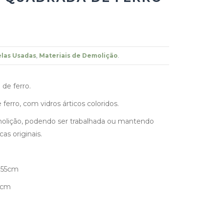
las Usadas
,
Materiais de Demolição
.
de ferro.
 ferro, com vidros árticos coloridos.
molição, podendo ser trabalhada ou mantendo
cas originais.
155cm
2cm