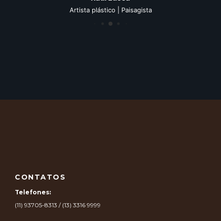
Artista plástico | Paisagista
CONTATOS
Telefones:
(11) 93705-8313 / (13) 3316 9999