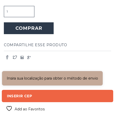
Janela
Pinho
de
Riga
COMPRAR
com
Bandeira
Superior
e
COMPARTILHE ESSE PRODUTO
Veneziana
quantidade
Insira sua localização para obter o método de envio
INSERIR CEP
Add ao Favoritos