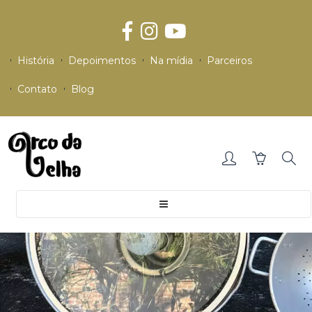
História
Depoimentos
Na mídia
Parceiros
Contato
Blog
Toggle
navigation