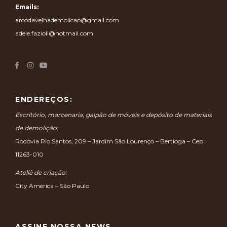
Emails:
arcodavelhademolicao@gmail.com
adele.fazioli@hotmail.com
ENDEREÇOS:
Escritório, marcenaria, galpão de móveis e depósito de materiais
de demolição:
Rodovia Rio Santos, 209 – Jardim São Lourenço – Bertioga – Cep:
11263-010
Ateliê de criação:
City América – São Paulo
ASSINE NOSSA NEWS