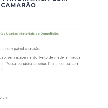
L CAMARÃO
las Usadas
,
Materiais de Demolição
.
ica com painel camarão.
ção, sem acabamento. Feito de madeira maciça,
or. Possui bandeira superior. Painel central com
o.
m
10 cm