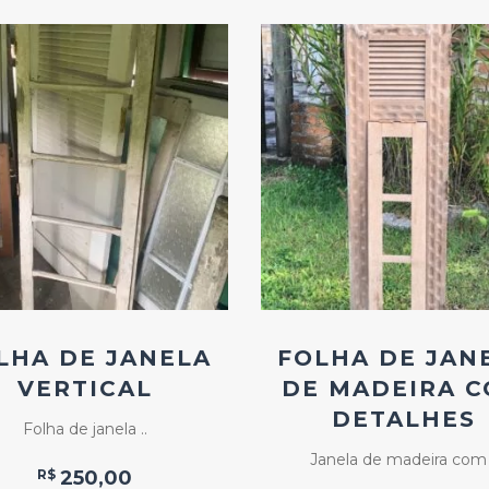
Add
Add
ao
ao
Favoritos
Favoritos
LHA DE JANELA
FOLHA DE JAN
VERTICAL
DE MADEIRA 
DETALHES
Folha de janela ..
Janela de madeira com 
R$
250,00