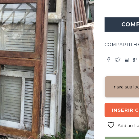
COM
COMPARTILH
Insira sua l
INSERIR 
Add ao Fa