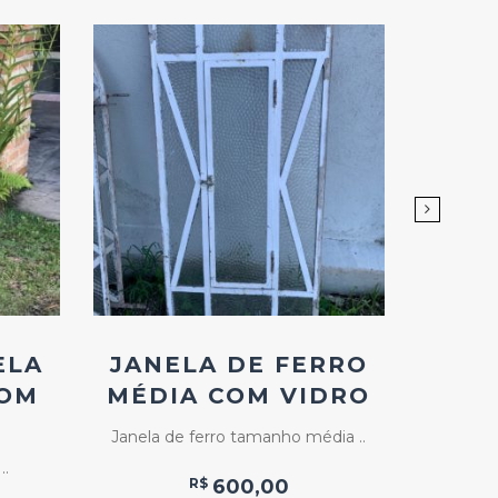
Add
ao
Favoritos
ELA
JANELA DE FERRO
JAN
COM
MÉDIA COM VIDRO
T
Janela de ferro tamanho média ..
..
Jan
R$
600,00