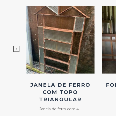
d
Add
ao
os
Favoritos
ERRO
JANELA DE FERRO
FO
IDRO
COM TOPO
TRIANGULAR
média ..
Janela de ferro com 4 ..