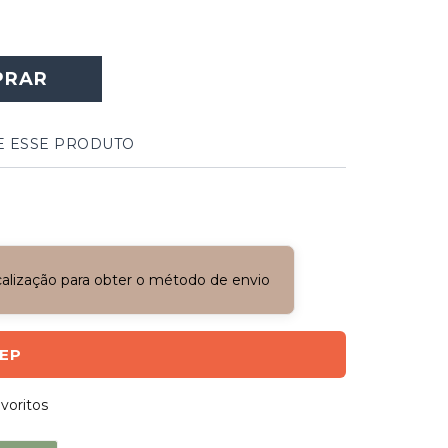
PRAR
E ESSE PRODUTO
ocalização para obter o método de envio
CEP
voritos