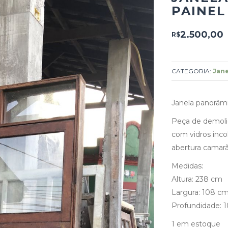
PAINE
2.500,00
R$
CATEGORIA:
Jane
Janela panorâm
Peça de demoli
com vidros incol
abertura camarã
Medidas:
Altura: 238 cm
Largura: 108 c
Profundidade: 
1 em estoque