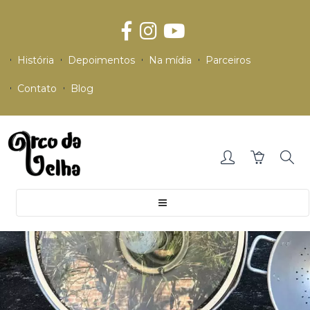
História
Depoimentos
Na mídia
Parceiros
Contato
Blog
Toggle
navigation