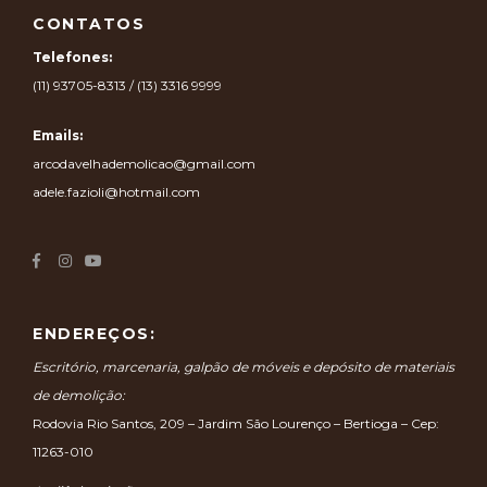
CONTATOS
Telefones:
(11) 93705-8313 / (13) 3316 9999
Emails:
arcodavelhademolicao@gmail.com
adele.fazioli@hotmail.com
ENDEREÇOS:
Escritório, marcenaria, galpão de móveis e depósito de materiais
de demolição:
Rodovia Rio Santos, 209 – Jardim São Lourenço – Bertioga – Cep:
11263-010