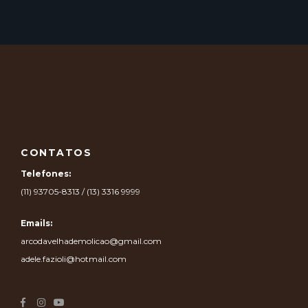
CONTATOS
Telefones:
(11) 93705-8313 / (13) 3316 9999
Emails:
arcodavelhademolicao@gmail.com
adele.fazioli@hotmail.com