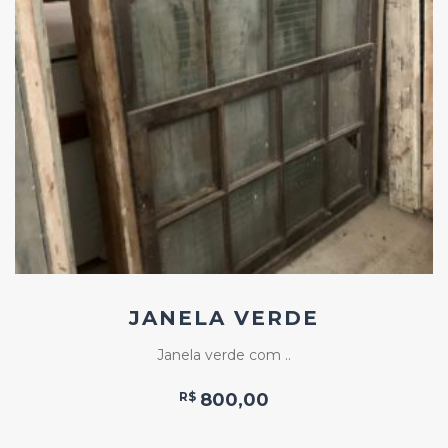
Add
ao
Favoritos
JANELA VERDE
Janela verde com ..
R$
800,00