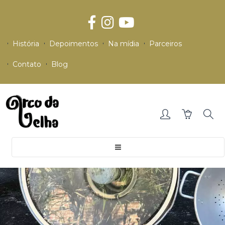
História
Depoimentos
Na mídia
Parceiros
Contato
Blog
Toggle
navigation