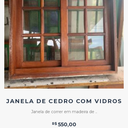
Add
ao
Favoritos
JANELA DE CEDRO COM VIDROS
Janela de correr em madeira de ..
R$
550,00