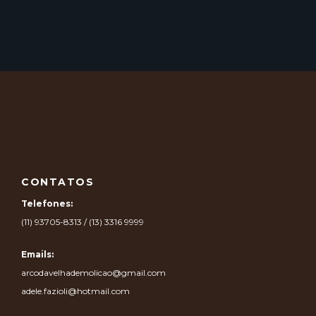
CONTATOS
Telefones:
(11) 93705-8313 / (13) 3316 9999
Emails:
arcodavelhademolicao@gmail.com
adele.fazioli@hotmail.com