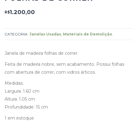
1.200,00
R$
CATEGORIA:
Janelas Usadas
,
Materiais de Demolição
.
Janela de madeira folhas de correr.
Feita de madeira nobre, sem acabamento. Possui folhas
com abertura de correr, com vidros árticos.
Medidas:
Largura: 1.60 cm
Altura: 1.05 cm
Profundidade: 15 cm
1 em estoque
Janela