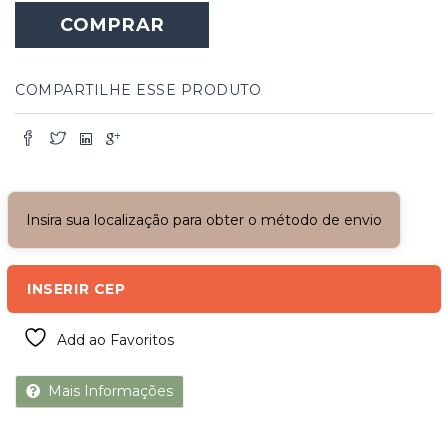
de
COMPRAR
Madeira
Folhas
de
Correr
COMPARTILHE ESSE PRODUTO
quantidade
Insira sua localização para obter o método de envio
INSERIR CEP
Add ao Favoritos
Mais Informações