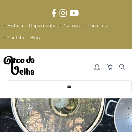
História
Depoimentos
Na mídia
Parceiros
Contato
Blog
Toggle
navigation