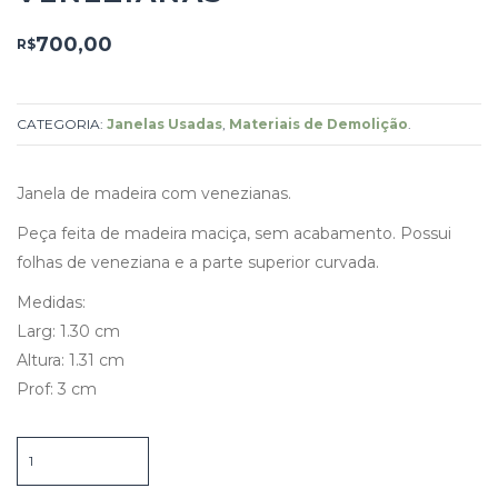
700,00
R$
CATEGORIA:
Janelas Usadas
,
Materiais de Demolição
.
Janela de madeira com venezianas.
Peça feita de madeira maciça, sem acabamento. Possui
folhas de veneziana e a parte superior curvada.
Medidas:
Larg: 1.30 cm
Altura: 1.31 cm
Prof: 3 cm
Janela
de
Madeira