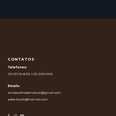
CONTATOS
Telefones:
(11) 93705-8313 / (13) 3316 9999
Emails:
arcodavelhademolicao@gmail.com
adele.fazioli@hotmail.com