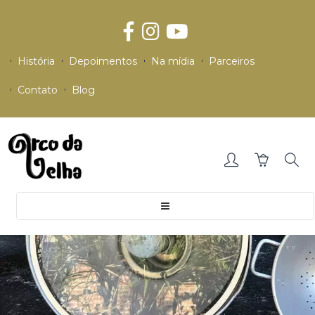
História
Depoimentos
Na mídia
Parceiros
Contato
Blog
Toggle
navigation