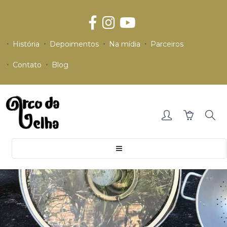
História
Depoimentos
Na mídia
Parceiros
Contato
Blog
Toggle
navigation