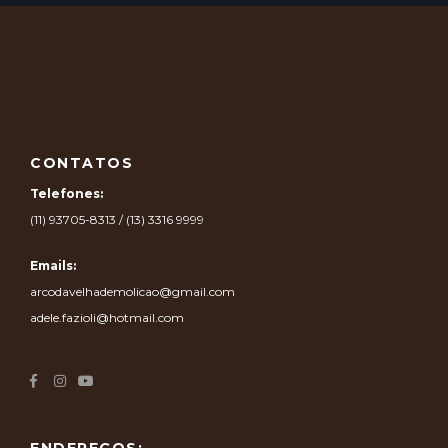
CONTATOS
Telefones:
(11) 93705-8313 / (13) 3316 9999
Emails:
arcodavelhademolicao@gmail.com
adele.fazioli@hotmail.com
ENDEREÇOS: