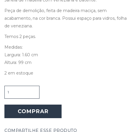
Peça de demolição, feita de madeira maciça, sem
acabamento, na cor branca. Possui espaço para vidros, folha
de veneziana.
Temos 2 peças.
Medidas:
Largura: 1.60 cm
Altura: 99 cm
2 em estoque
Janela
de
Madeira
com
COMPRAR
Veneziana
e
Batente
quantidade
COMPARTILHE ESSE PRODUTO