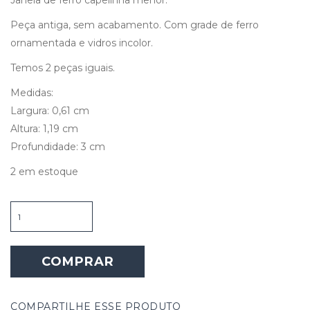
Janela de ferro capelinha menor.
Peça antiga, sem acabamento. Com grade de ferro
ornamentada e vidros incolor.
Temos 2 peças iguais.
Medidas:
Largura: 0,61 cm
Altura: 1,19 cm
Profundidade: 3 cm
2 em estoque
Janela
de
Ferro
Capelinha
COMPRAR
Menor
quantidade
COMPARTILHE ESSE PRODUTO