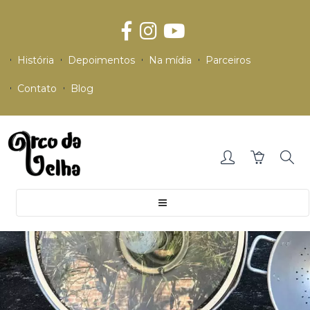
História
Depoimentos
Na mídia
Parceiros
Contato
Blog
Toggle
navigation