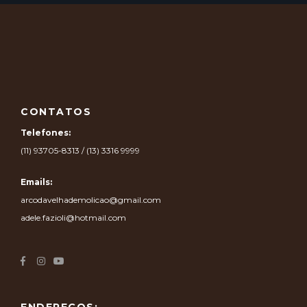
CONTATOS
Telefones:
(11) 93705-8313 / (13) 3316 9999
Emails:
arcodavelhademolicao@gmail.com
adele.fazioli@hotmail.com