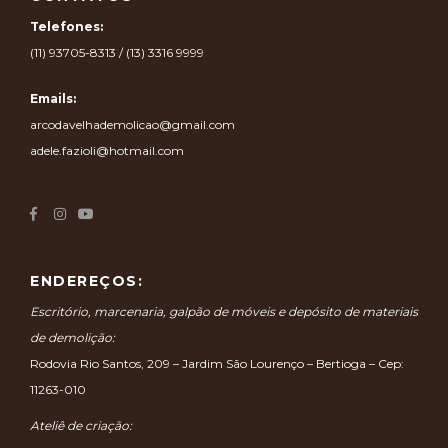
Telefones:
(11) 93705-8313 / (13) 3316 9999
Emails:
arcodavelhademolicao@gmail.com
adele.fazioli@hotmail.com
ENDEREÇOS:
Escritório, marcenaria, galpão de móveis e depósito de materiais
de demolição:
Rodovia Rio Santos, 209 – Jardim São Lourenço – Bertioga – Cep:
11263-010
Ateliê de criação: