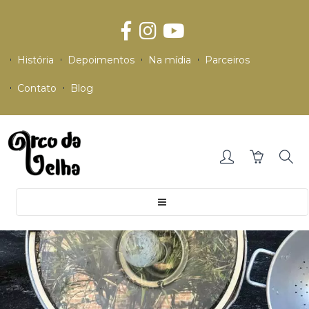
História
Depoimentos
Na mídia
Parceiros
Contato
Blog
Toggle
navigation