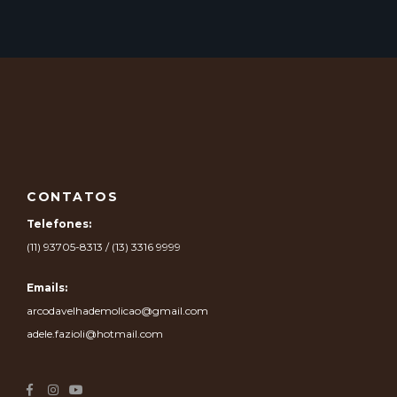
CONTATOS
Telefones:
(11) 93705-8313 / (13) 3316 9999
Emails:
arcodavelhademolicao@gmail.com
adele.fazioli@hotmail.com