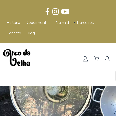
História
Depoimentos
Na mídia
Parceiros
Contato
Blog
Toggle
navigation