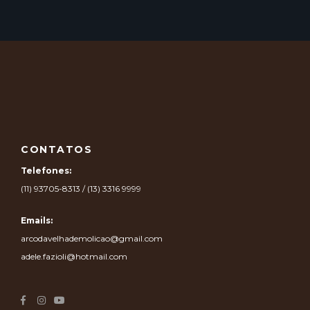
CONTATOS
Telefones:
(11) 93705-8313 / (13) 3316 9999
Emails:
arcodavelhademolicao@gmail.com
adele.fazioli@hotmail.com