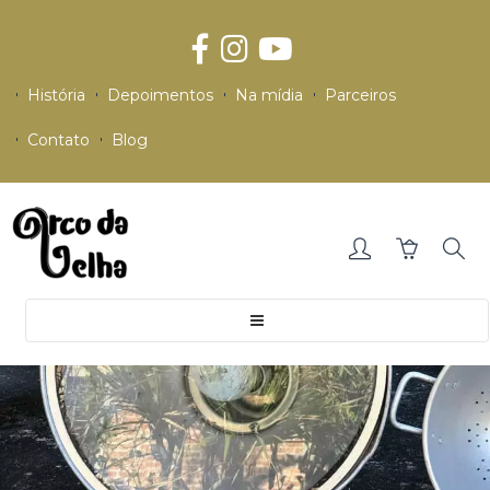
História
Depoimentos
Na mídia
Parceiros
Contato
Blog
Toggle
navigation