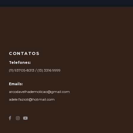
CONTATOS
Telefones:
(11) 93705-8313 / (13) 3316 9999
Emails:
arcodavelhademolicao@gmail.com
adele.fazioli@hotmail.com