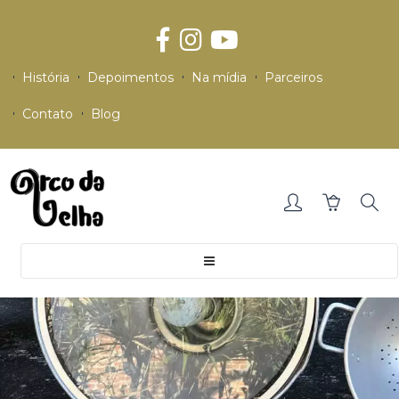
História
Depoimentos
Na mídia
Parceiros
Contato
Blog
Toggle
navigation