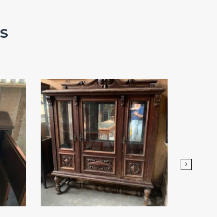
S
Add
ao
Favoritos