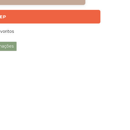
CEP
voritos
mações