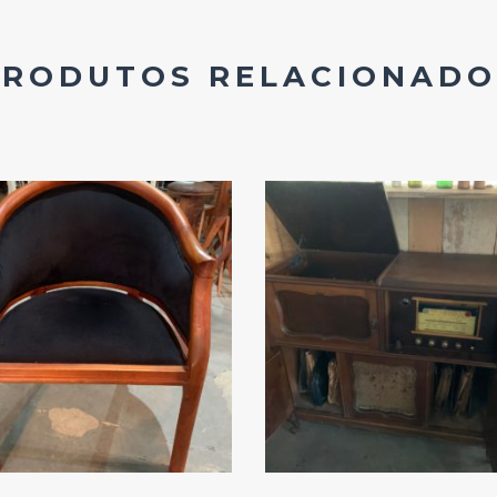
PRODUTOS RELACIONADO
Add
Add
ao
ao
Favoritos
Favoritos