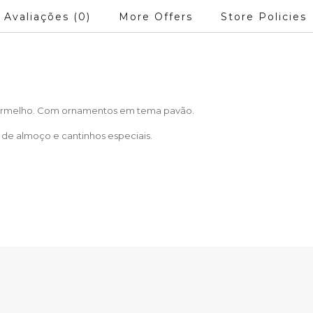
Avaliações (0)
More Offers
Store Policies
vermelho. Com ornamentos em tema pavão.
as de almoço e cantinhos especiais.