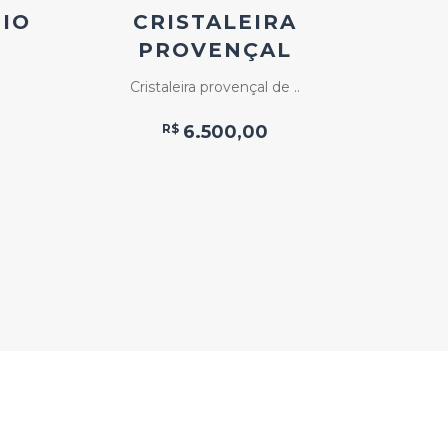
DIO
CRISTALEIRA
M
PROVENÇAL
C
Cristaleira provençal de ..
R$
6.500,00
Mesinha 