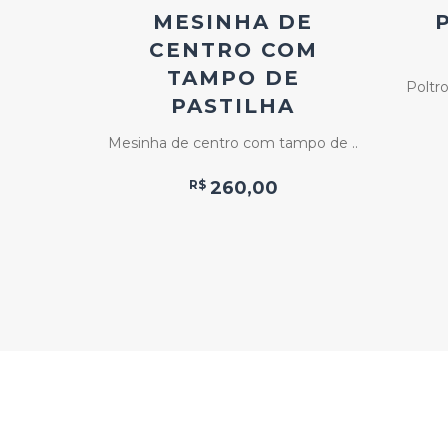
RA
MESINHA DE
AL
CENTRO COM
TAMPO DE
de ..
Poltr
PASTILHA
Mesinha de centro com tampo de ..
R$
260,00