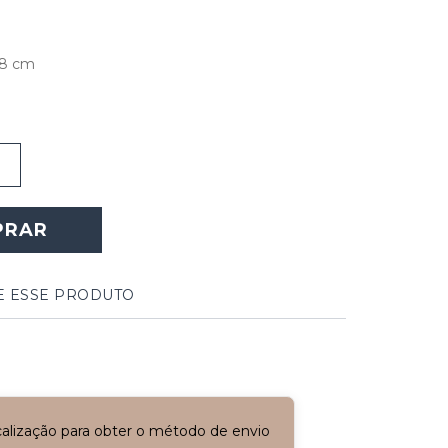
58 cm
PRAR
E ESSE PRODUTO
ocalização para obter o método de envio