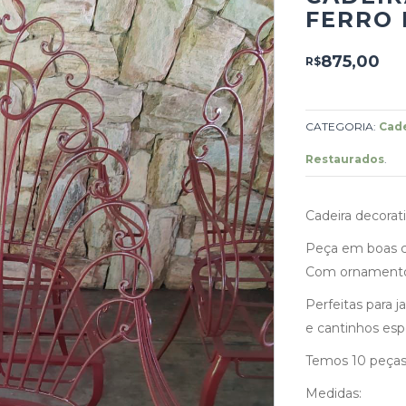
FERRO
875,00
R$
CATEGORIA:
Cade
Restaurados
.
Cadeira decorati
Peça em boas c
Com ornamento
Perfeitas para j
e cantinhos espe
Temos 10 peças
Medidas: