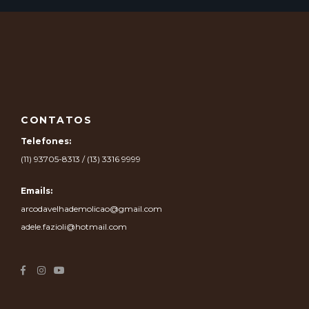
CONTATOS
Telefones:
(11) 93705-8313 / (13) 3316 9999
Emails:
arcodavelhademolicao@gmail.com
adele.fazioli@hotmail.com