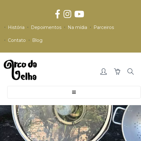
História
Depoimentos
Na mídia
Parceiros
Contato
Blog
Toggle
navigation