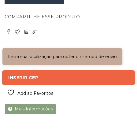
branca
quantidade
COMPARTILHE ESSE PRODUTO
Insira sua localização para obter o método de envio
INSERIR CEP
Add ao Favoritos
Mais Informações