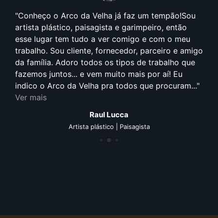
Anos 90, foi quando comecei efetivamente a
pensar que arquitetura e construção fariam parte
da minha vida profissional. Cursando arquitetura
e frequentando de maneira assídua o Litoral
Norte, pude contemplar de forma bem próxima o
estilo proposto pelo arquiteto Aldo Fazioli.
Visivelmente sempre empregou em suas obras o
conceito de sustentabilidade, uso de material de...
Ver mais
Cristian Borgonovi Januckaitis
Arquiteto | Gestão de projetos e obras