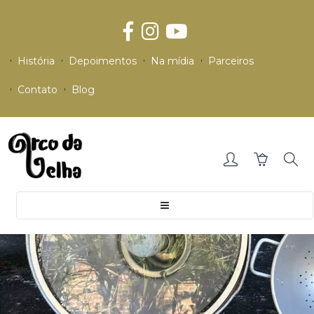
História
Depoimentos
Na mídia
Parceiros
Contato
Blog
Toggle
navigation