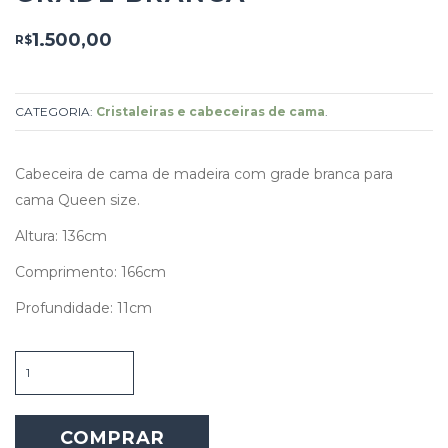
1.500,00
R$
CATEGORIA:
Cristaleiras e cabeceiras de cama
.
Cabeceira de cama de madeira com grade branca para
cama Queen size.
Altura: 136cm
Comprimento: 166cm
Profundidade: 11cm
Cabeceira
de
cama
com
COMPRAR
grade