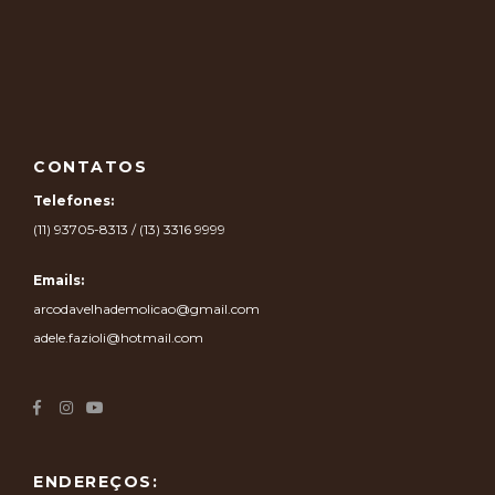
CONTATOS
Telefones:
(11) 93705-8313 / (13) 3316 9999
Emails:
arcodavelhademolicao@gmail.com
adele.fazioli@hotmail.com