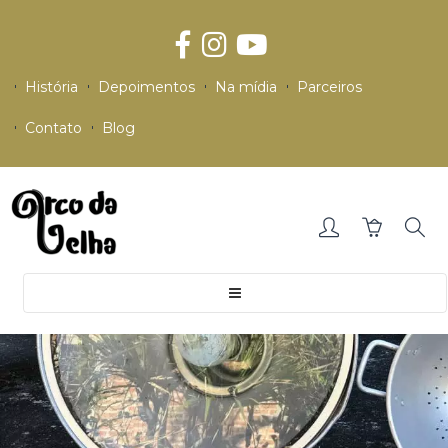
História
Depoimentos
Na mídia
Parceiros
Contato
Blog
Toggle
navigation