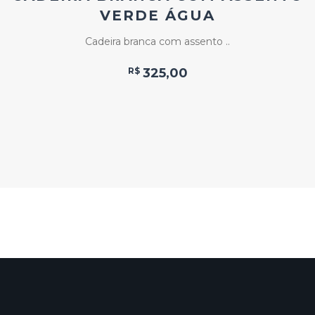
VERDE ÁGUA
Cadeira branca com assento ..
R$
325,00