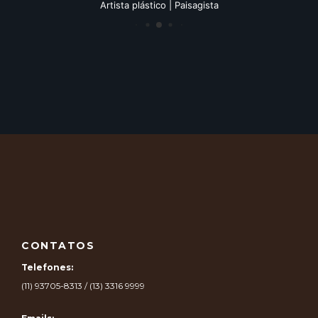
Artista plástico | Paisagista
CONTATOS
Telefones:
(11) 93705-8313 / (13) 3316 9999