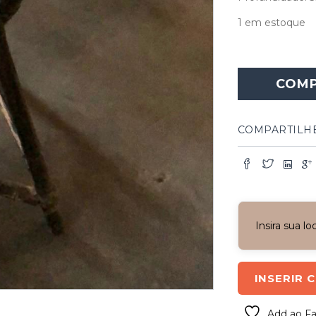
1 em estoque
COM
COMPARTILH
Insira sua l
INSERIR 
Add ao Fa