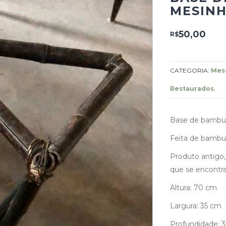
MESIN
50,00
R$
CATEGORIA:
Mesa
Restaurados
.
Base de bambu 
Feita de bambu,
Produto antigo
que se encontra
Altura: 70 cm
Largura: 35 cm
Profundidade: 