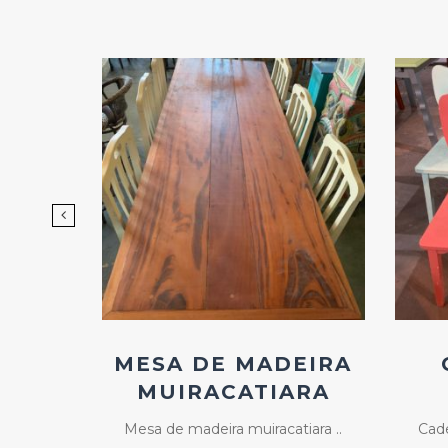
d
Add
ao
os
Favoritos
ANCO
MESA DE MADEIRA
MUIRACATIARA
ar com ..
Mesa de madeira muiracatiara ..
Cade