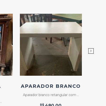
Add
ao
Favoritos
A
APARADOR BRANCO
MES
MU
Aparador branco retangular com ..
..
Mesa de
R$
480,00