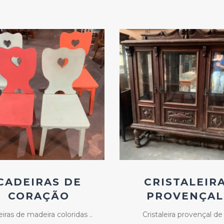
Add
Add
ao
ao
Favoritos
Favoritos
CADEIRAS DE
CRISTALEIR
CORAÇÃO
PROVENÇAL
iras de madeira coloridas ..
Cristaleira provençal de 