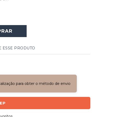
PRAR
E ESSE PRODUTO
ocalização para obter o método de envio
CEP
voritos