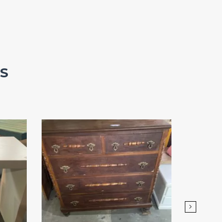
S
Add
ao
Favoritos