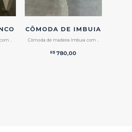
NCO
CÔMODA DE IMBUIA
POR
com ..
Cômoda de madeira Imbuia com ..
M
R$
780,00
VI
Porta