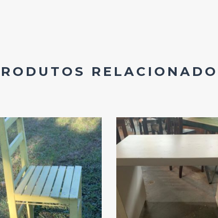
PRODUTOS RELACIONADO
Add
Add
ao
ao
Favoritos
Favoritos