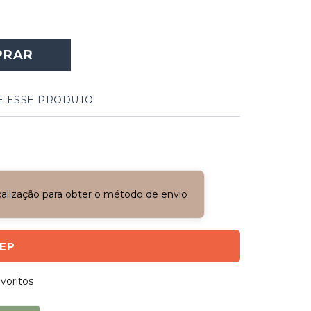
PRAR
E ESSE PRODUTO
ocalização para obter o método de envio
CEP
voritos