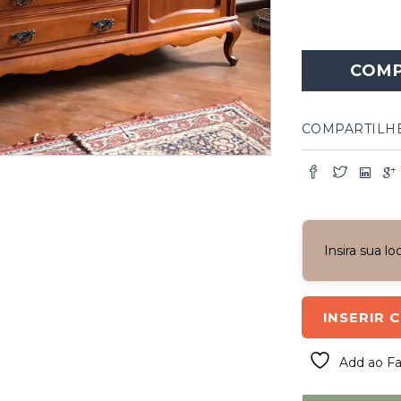
COM
COMPARTILH
Insira sua l
INSERIR 
Add ao Fa