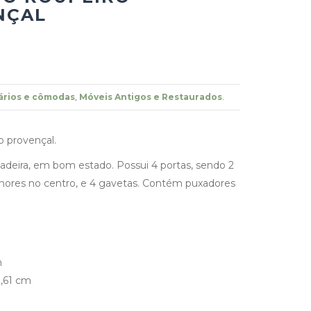
NÇAL
ários e cômodas
,
Móveis Antigos e Restaurados
.
o provençal.
adeira, em bom estado. Possui 4 portas, sendo 2
nores no centro, e 4 gavetas. Contém puxadores
m
,61 cm