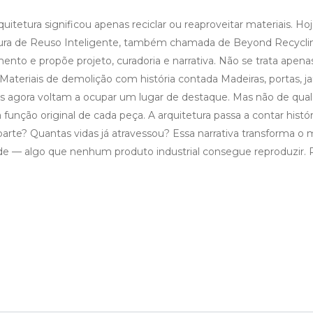
itetura significou apenas reciclar ou reaproveitar materiais. Hoj
tetura de Reuso Inteligente, também chamada de Beyond Recycl
to e propõe projeto, curadoria e narrativa. Não se trata apena
 Materiais de demolição com história contada Madeiras, portas, ja
os agora voltam a ocupar um lugar de destaque. Mas não de qua
 função original de cada peça. A arquitetura passa a contar histór
arte? Quantas vidas já atravessou? Essa narrativa transforma o m
de — algo que nenhum produto industrial consegue reproduzir. 