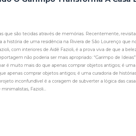
as que são tecidas através de memórias. Recentemente, revisi
a a história de uma residência na Riviera de São Lourenço que n
zioli, com interiores de Aidê Fazioli, é a prova viva de que a bele
reportagem não poderia ser mais apropriado: “Garimpo de Ideias”
par é muito mais do que apenas comprar objetos antigos; é uma
que apenas comprar objetos antigos; é uma curadoria de histórias
 projeto inconfundível é a coragem de subverter a lógica das cas
minimalistas, Fazioli…