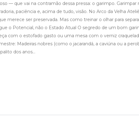
o — que vai na contramão dessa pressa: o garimpo. Garimpar 
doria, paciência e, acima de tudo, visão. No Arco da Velha Ateliê
e merece ser preservada. Mas como treinar o olhar para separa
rgue o Potencial, não o Estado Atual O segredo de um bom gari
peça com o estofado gasto ou uma mesa com o verniz craquelad
e mestre: Madeiras nobres (como o jacarandá, a caviúna ou a pero
palito dos anos…