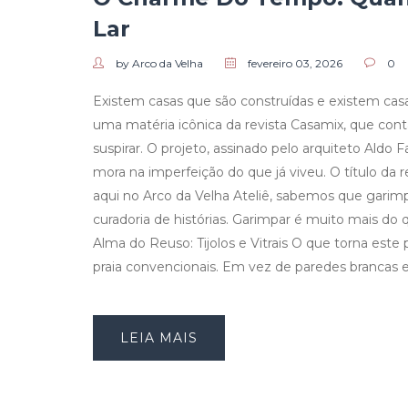
Lar
by Arco da Velha
fevereiro 03, 2026
0
Existem casas que são construídas e existem cas
uma matéria icônica da revista Casamix, que cont
suspirar. O projeto, assinado pelo arquiteto Aldo Fa
mora na imperfeição do que já viveu. O título da 
aqui no Arco da Velha Ateliê, sabemos que garim
curadoria de histórias. Garimpar é muito mais do 
Alma do Reuso: Tijolos e Vitrais O que torna este
praia convencionais. Em vez de paredes brancas e 
LEIA MAIS