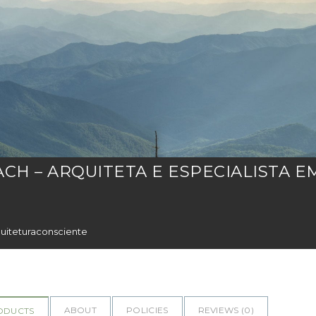
ACH – ARQUITETA E ESPECIALISTA E
uiteturaconsciente
ABOUT
POLICIES
REVIEWS (
0
)
ODUCTS