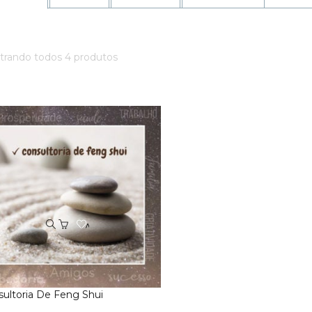
trando todos 4 produtos
Add
ao
Favoritos
ultoria De Feng Shui