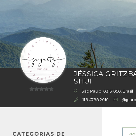
JÉSSICA GRITZB
SHUI
São Paulo, 03131050, Brasil
0
11 9 4788 2010
@jgarq
out
of
5
CATEGORIAS DE
PR