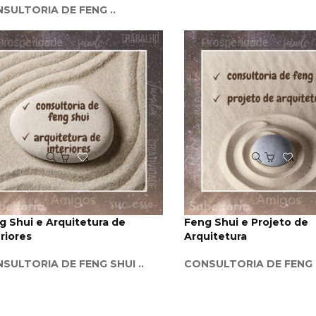
SULTORIA DE FENG ..
Add
Add
ao
ao
Favoritos
Favoritos
g Shui e Arquitetura de
Feng Shui e Projeto de
eriores
Arquitetura
SULTORIA DE FENG SHUI ..
CONSULTORIA DE FENG .