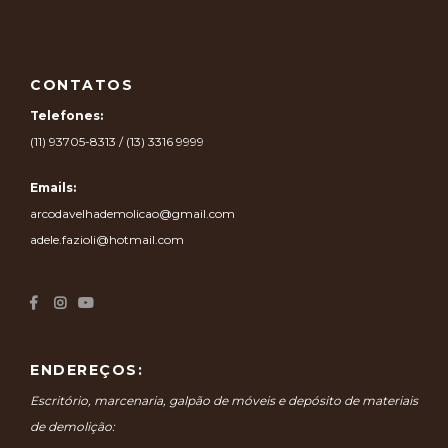
CONTATOS
Telefones:
(11) 93705-8313 / (13) 3316 9999
Emails:
arcodavelhademolicao@gmail.com
adele.fazioli@hotmail.com
ENDEREÇOS:
Escritório, marcenaria, galpão de móveis e depósito de materiais
de demolição: