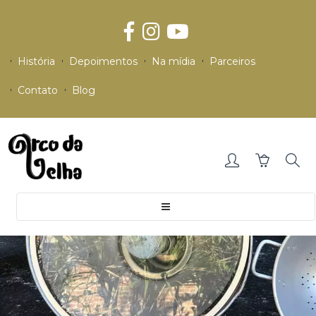
História
Depoimentos
Na mídia
Parceiros
Contato
Blog
Toggle
navigation