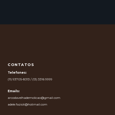
CONTATOS
Telefones:
(11) 93705-8313 / (13) 3316 9999
Emails:
arcodavelhademolicao@gmail.com
adele.fazioli@hotmail.com