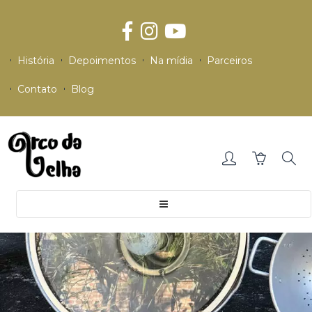
História
Depoimentos
Na mídia
Parceiros
Contato
Blog
Toggle
navigation