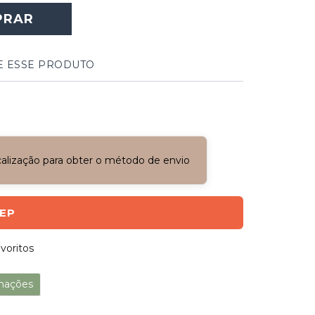
PRAR
E ESSE PRODUTO
ocalização para obter o método de envio
CEP
voritos
mações