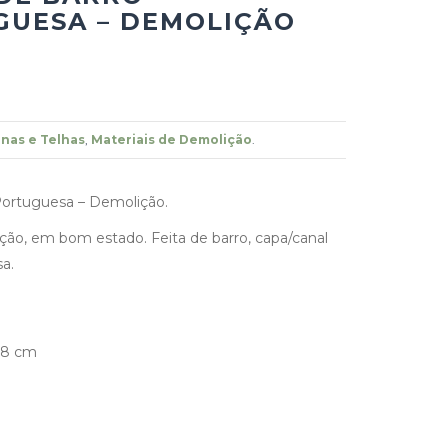
UESA – DEMOLIÇÃO
nas e Telhas
,
Materiais de Demolição
.
Portuguesa – Demolição.
ão, em bom estado. Feita de barro, capa/canal
a.
48 cm