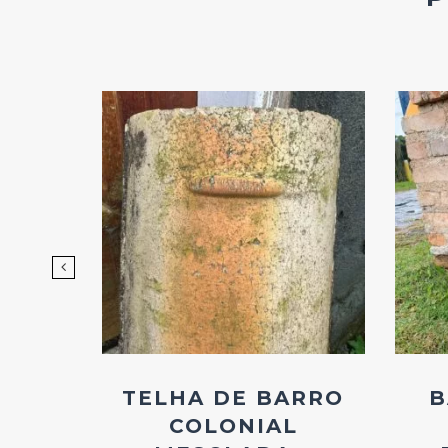
d
Add
ao
os
Favoritos
AIOR
TELHA DE BARRO
B
RA
COLONIAL