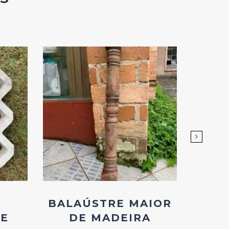
Add
ao
Favoritos
BALAÚSTRE MAIOR
TEL
E
DE MADEIRA