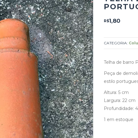
PORTUG
1,80
R$
CATEGORIA:
Colu
Telha de barro 
Peça de demoliç
estilo portugues
Altura: 5 cm
Largura: 22 cm
Profundidade: 
1 em estoque
Telha