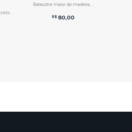
M
Balaústre maior de madeira, ..
D
eto ..
R$
80,00
Tel