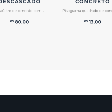
DESCASCADO
CONCRETO
laústre de cimento com ..
Pisograma quadrado de concr
R$
80,00
R$
13,00