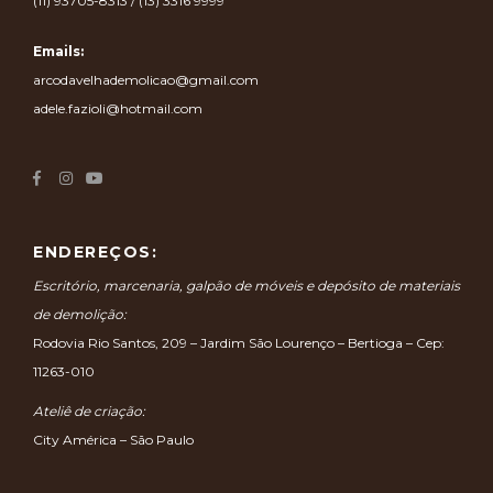
(11) 93705-8313 / (13) 3316 9999
Emails:
arcodavelhademolicao@gmail.com
adele.fazioli@hotmail.com
ENDEREÇOS:
Escritório, marcenaria, galpão de móveis e depósito de materiais
de demolição:
Rodovia Rio Santos, 209 – Jardim São Lourenço – Bertioga – Cep:
11263-010
Ateliê de criação:
City América – São Paulo