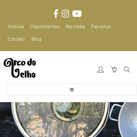
História
Depoimentos
Na mídia
Parceiros
Contato
Blog
Toggle
navigation