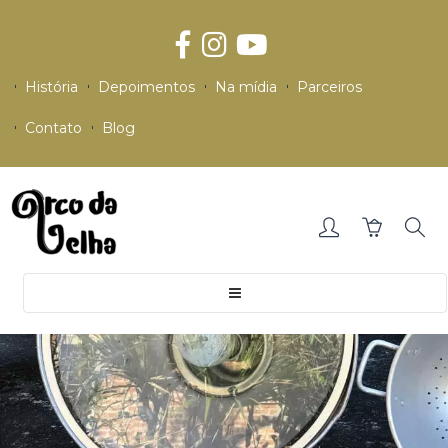
História
Depoimentos
Na mídia
Parceiros
Contato
Blog
Toggle
navigation