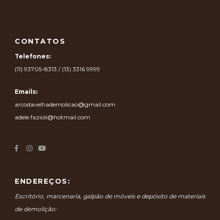
CONTATOS
Telefones:
(11) 93705-8313 / (13) 3316 9999
Emails:
arcodavelhademolicao@gmail.com
adele.fazioli@hotmail.com
ENDEREÇOS:
Escritório, marcenaria, galpão de móveis e depósito de materiais
de demolição: