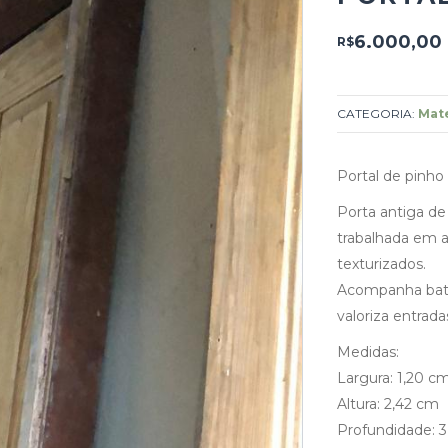
6.000,00
R$
CATEGORIA:
Mate
Portal de pinho 
Porta antiga de
trabalhada em a
texturizados.
Acompanha bat
valoriza entrada
Medidas:
Largura: 1,20 c
Altura: 2,42 cm
Profundidade: 