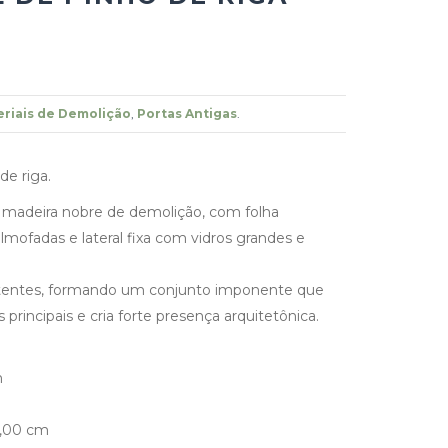
riais de Demolição
,
Portas Antigas
.
de riga.
 madeira nobre de demolição, com folha
lmofadas e lateral fixa com vidros grandes e
entes, formando um conjunto imponente que
s principais e cria forte presença arquitetônica.
m
3,00 cm