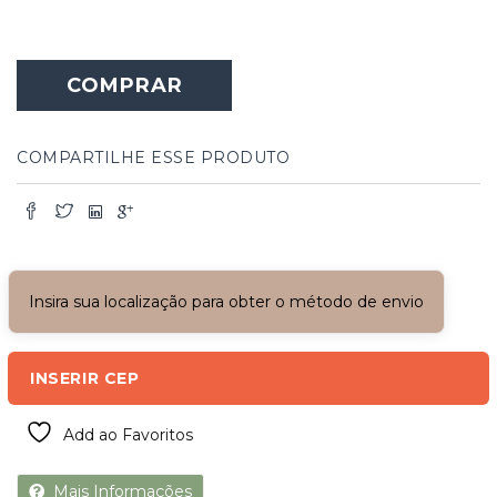
Portal
de
COMPRAR
Madeira
Maciça
com
Vidros
COMPARTILHE ESSE PRODUTO
Laterais
quantidade
Insira sua localização para obter o método de envio
INSERIR CEP
Add ao Favoritos
Mais Informações