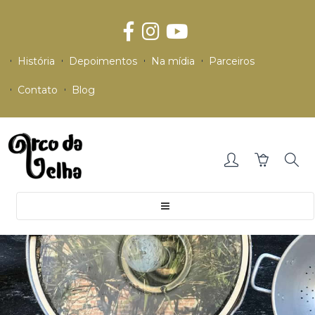
História
Depoimentos
Na mídia
Parceiros
Contato
Blog
Toggle
navigation