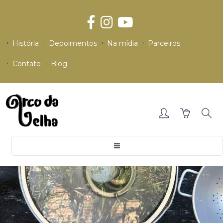
História
Depoimentos
Na mídia
Parceiros
Contato
Blog
Toggle
navigation