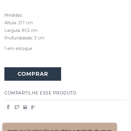
Medidas:
Altura: 217 cm
Largura: 81,5 cm
Profundidade: 3 cm
1 em estoque
Porta
Pinho
COMPRAR
de
Riga
com
Vidro
COMPARTILHE ESSE PRODUTO
Oval
-
Monalisa
quantidade
Insira sua localização para obter o método de envio