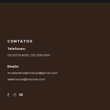
CONTATOS
Telefones:
(11) 93705-8313 / (13) 3316 9999
Emails:
arcodavelhademolicao@gmail.com
adele.fazioli@hotmail.com