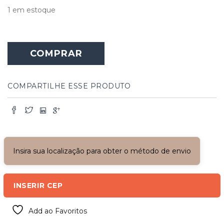
1 em estoque
Porta/
Painel/
COMPRAR
Janela
de
Pinho
de
COMPARTILHE ESSE PRODUTO
Riga
quantidade
Insira sua localização para obter o método de envio
INSERIR CEP
Add ao Favoritos