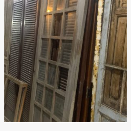
Add
ao
Favoritos