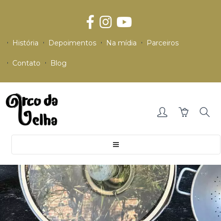
História
Depoimentos
Na mídia
Parceiros
Contato
Blog
Toggle
navigation