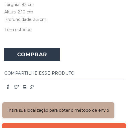
Largura: 82 cm
Altura: 2.10 cm
Profundidade: 3,5 cm
1 em estoque
Porta
Madeira
COMPRAR
Maciça
com
Grade
de
COMPARTILHE ESSE PRODUTO
Ferro
Ornamentada
quantidade
Insira sua localização para obter o método de envio