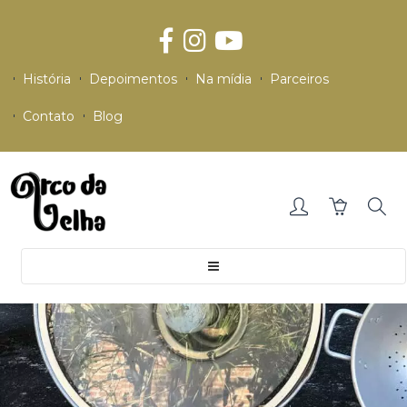
História
Depoimentos
Na mídia
Parceiros
Contato
Blog
Toggle
navigation