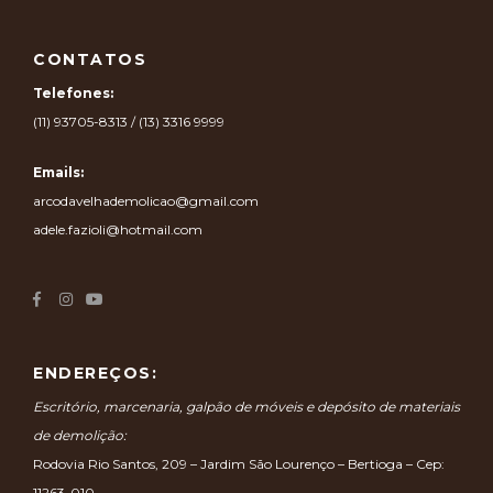
CONTATOS
Telefones:
(11) 93705-8313 / (13) 3316 9999
Emails:
arcodavelhademolicao@gmail.com
adele.fazioli@hotmail.com
ENDEREÇOS:
Escritório, marcenaria, galpão de móveis e depósito de materiais
de demolição:
Rodovia Rio Santos, 209 – Jardim São Lourenço – Bertioga – Cep:
11263-010