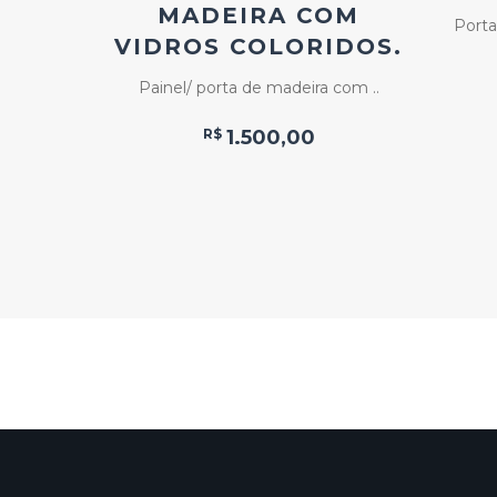
DE
MADEIRA COM
Porta
ÃO
VIDROS COLORIDOS.
 de ..
Painel/ porta de madeira com ..
R$
1.500,00