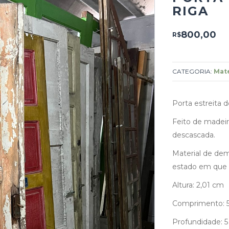
RIGA
800,00
R$
CATEGORIA:
Mate
Porta estreita d
Feito de madeir
descascada.
Material de dem
estado em que 
Altura: 2,01 cm
Comprimento: 
Profundidade: 