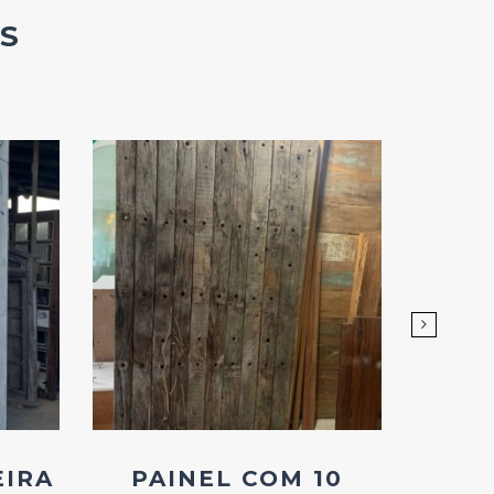
S
Add
ao
Favoritos
EIRA
PAINEL COM 10
PAIN