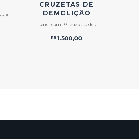
CRUZETAS DE
M
DEMOLIÇÃO
VIDR
m 8 ..
Painel com 10 cruzetas de ..
Painel/
R$
1.500,00