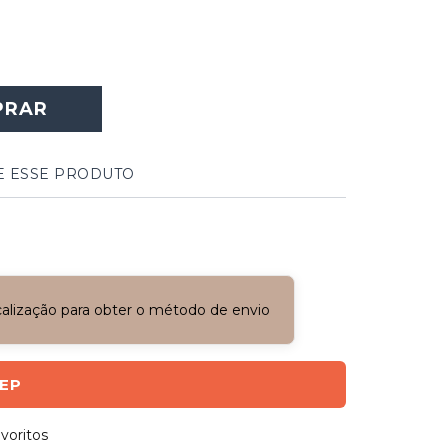
PRAR
E ESSE PRODUTO
ocalização para obter o método de envio
CEP
voritos