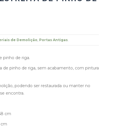
riais de Demolição
,
Portas Antigas
.
e pinho de riga.
a de pinho de riga, sem acabamento, com pintura
olição, podendo ser restaurada ou manter no
se encontra.
58 cm
5 cm