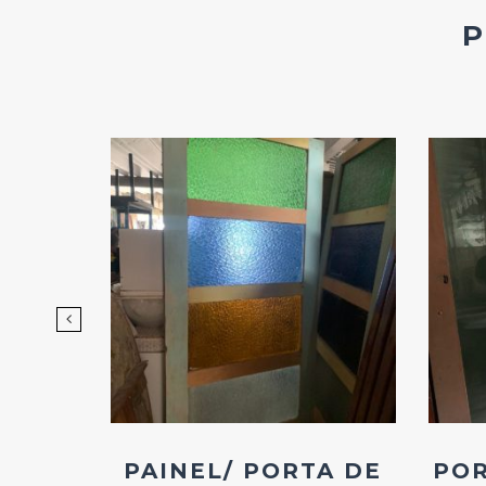
d
Add
ao
os
Favoritos
 10
PAINEL/ PORTA DE
POR