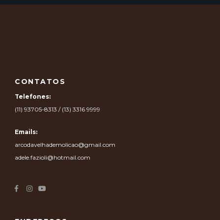
CONTATOS
Telefones:
(11) 93705-8313 / (13) 3316 9999
Emails:
arcodavelhademolicao@gmail.com
adele.fazioli@hotmail.com