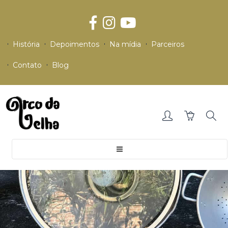
História
Depoimentos
Na mídia
Parceiros
Contato
Blog
Toggle
navigation