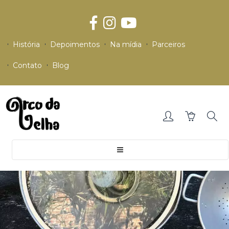
História
Depoimentos
Na mídia
Parceiros
Contato
Blog
Toggle
navigation