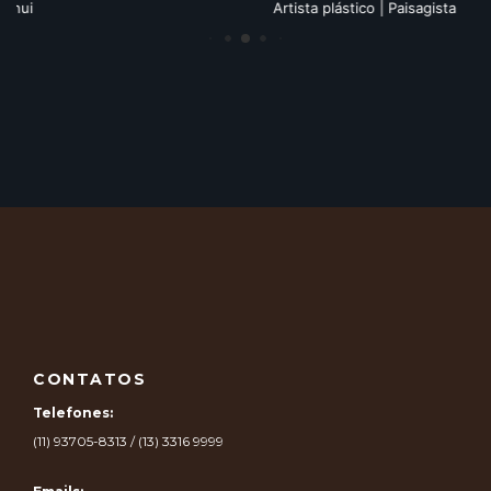
Artista plástico | Paisagista
CONTATOS
Telefones:
(11) 93705-8313 / (13) 3316 9999