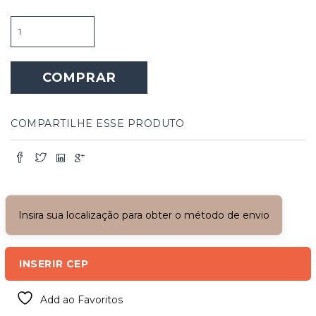
Porta
Dupla
de
Cabreúva
COMPRAR
com
Grade
quantidade
COMPARTILHE ESSE PRODUTO
Insira sua localização para obter o método de envio
INSERIR CEP
Add ao Favoritos