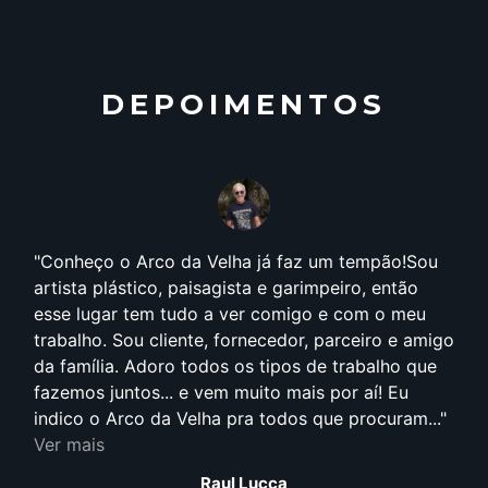
DEPOIMENTOS
heço o Arco da Velha já faz um tempão!Sou
Anos 90
ta plástico, paisagista e garimpeiro, então
pensar q
 lugar tem tudo a ver comigo e com o meu
da minha
alho. Sou cliente, fornecedor, parceiro e amigo
e freque
amília. Adoro todos os tipos de trabalho que
Norte, p
mos juntos... e vem muito mais por aí! Eu
estilo pr
co o Arco da Velha pra todos que procuram...
Visivelm
mais
conceito 
Ver mais
Raul Lucca