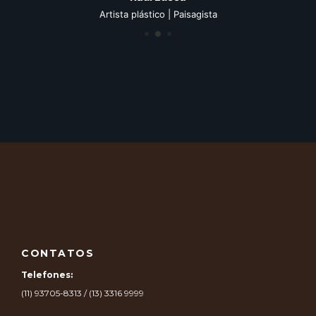
Artista plástico | Paisagista
CONTATOS
Telefones:
(11) 93705-8313 / (13) 3316 9999