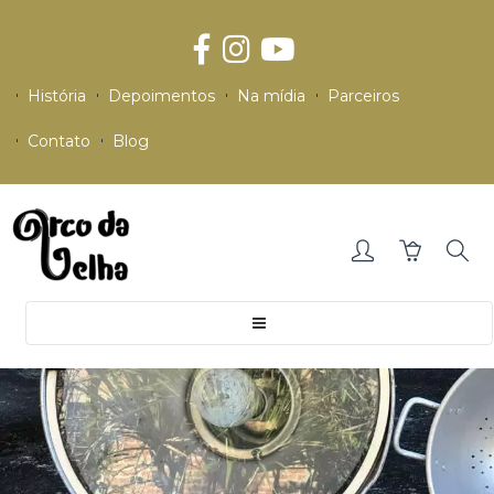
História
Depoimentos
Na mídia
Parceiros
Contato
Blog
Toggle
navigation