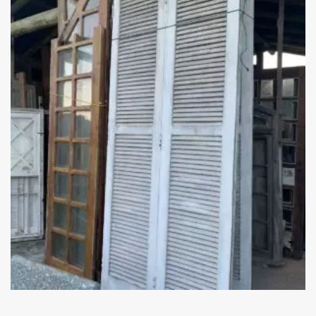
Add
ao
Favoritos