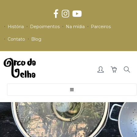
História
Depoimentos
Na mídia
Parceiros
Contato
Blog
Toggle
navigation