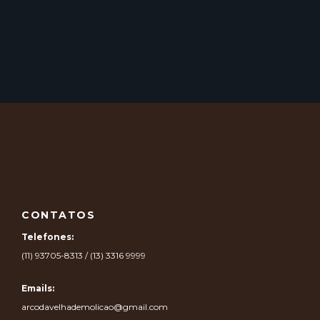
CONTATOS
Telefones:
(11) 93705-8313 / (13) 3316 9999
Emails:
arcodavelhademolicao@gmail.com